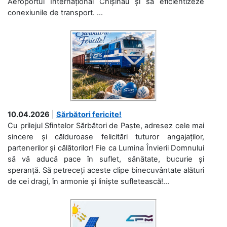
Aeroportul Internațional Chișinău și să eficientizeze
conexiunile de transport. ...
10.04.2026
|
Sărbători fericite!
Cu prilejul Sfintelor Sărbători de Paște, adresez cele mai
sincere și călduroase felicitări tuturor angajaților,
partenerilor și călătorilor! Fie ca Lumina Învierii Domnului
să vă aducă pace în suflet, sănătate, bucurie și
speranță. Să petreceți aceste clipe binecuvântate alături
de cei dragi, în armonie și liniște sufletească!...