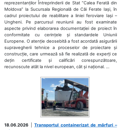
reprezentanților Întreprinderii de Stat ”Calea Ferată din
Moldova” la Sucursala Regională de Căi Ferate Iași, în
cadrul proiectului de reabilitare a liniei feroviare Iași –
Ungheni. Pe parcursul reuniunii au fost examinate
aspecte privind elaborarea documentației de proiect în
conformitate cu cerințele și standardele Uniunii
Europene. O atenție deosebită a fost acordată asigurării
supravegherii tehnice a proceselor de proiectare și
construcție, care urmează să fie realizată de experți ce
dețin certificate și calificări corespunzătoare,
recunoscute atât la nivel european, cât și național. ...
18.06.2026
|
Transportul containerizat de mărfuri –