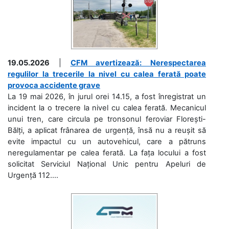
19.05.2026
|
CFM avertizează: Nerespectarea
regulilor la trecerile la nivel cu calea ferată poate
provoca accidente grave
La 19 mai 2026, în jurul orei 14.15, a fost înregistrat un
incident la o trecere la nivel cu calea ferată. Mecanicul
unui tren, care circula pe tronsonul feroviar Florești-
Bălți, a aplicat frânarea de urgență, însă nu a reușit să
evite impactul cu un autovehicul, care a pătruns
neregulamentar pe calea ferată. La fața locului a fost
solicitat Serviciul Național Unic pentru Apeluri de
Urgență 112....