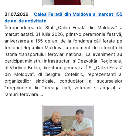
31.07.2026
|
Calea Ferată din Moldova a marcat 155
de ani de activitate
Întreprinderea de Stat „Calea Ferată din Moldova” a
marcat astăzi, 31 iulie 2026, printr-o ceremonie festivă,
aniversarea a 155 de ani de la fondarea căii ferate pe
teritoriul Republicii Moldova, un moment de referință în
istoria transportului feroviar național. La eveniment au
participat ministrul Infrastructurii și Dezvoltării Regionale,
dl Vladimir Bolea, directorul general al Î.S. „Calea Ferată
din Moldova”, dl Serghei Cotelinic, reprezentanți ai
organizațiilor sindicale, conducători ai sucursalelor
întreprinderii din întreaga țară, veterani și angajați ai
ramurii feroviare....