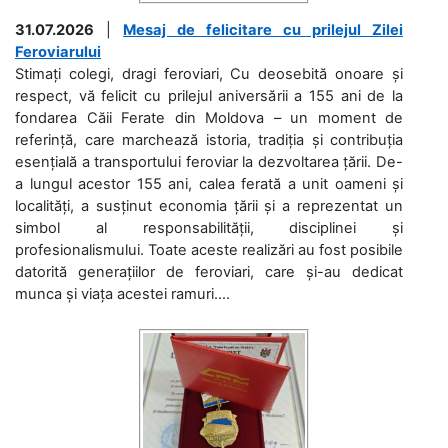
31.07.2026
|
Mesaj de felicitare cu prilejul Zilei
Feroviarului
Stimați colegi, dragi feroviari, Cu deosebită onoare și
respect, vă felicit cu prilejul aniversării a 155 ani de la
fondarea Căii Ferate din Moldova – un moment de
referință, care marchează istoria, tradiția și contribuția
esențială a transportului feroviar la dezvoltarea țării. De-
a lungul acestor 155 ani, calea ferată a unit oameni și
localități, a susținut economia țării și a reprezentat un
simbol al responsabilității, disciplinei și
profesionalismului. Toate aceste realizări au fost posibile
datorită generațiilor de feroviari, care și-au dedicat
munca și viața acestei ramuri....