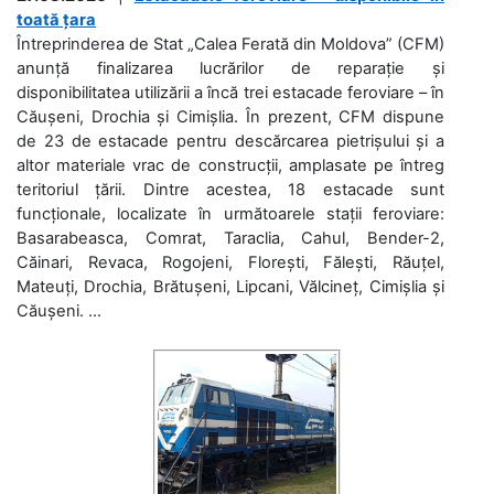
toată țara
Întreprinderea de Stat „Calea Ferată din Moldova” (CFM)
anunță finalizarea lucrărilor de reparație și
disponibilitatea utilizării a încă trei estacade feroviare – în
Căușeni, Drochia și Cimișlia. În prezent, CFM dispune
de 23 de estacade pentru descărcarea pietrișului și a
altor materiale vrac de construcții, amplasate pe întreg
teritoriul țării. Dintre acestea, 18 estacade sunt
funcționale, localizate în următoarele stații feroviare:
Basarabeasca, Comrat, Taraclia, Cahul, Bender-2,
Căinari, Revaca, Rogojeni, Florești, Fălești, Răuțel,
Mateuți, Drochia, Brătușeni, Lipcani, Vălcineț, Cimișlia și
Căușeni. ...