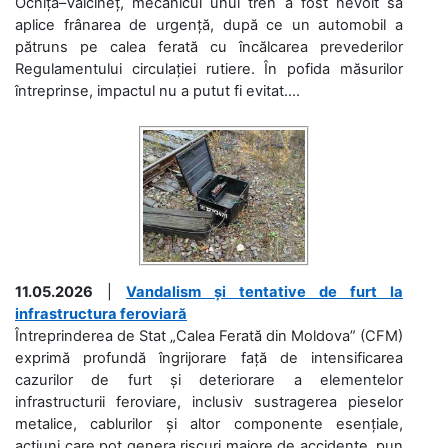
Ocnița–Vălcineț, mecanicul unui tren a fost nevoit să
aplice frânarea de urgență, după ce un automobil a
pătruns pe calea ferată cu încălcarea prevederilor
Regulamentului circulației rutiere. În pofida măsurilor
întreprinse, impactul nu a putut fi evitat....
11.05.2026
|
Vandalism și tentative de furt la
infrastructura feroviară
Întreprinderea de Stat „Calea Ferată din Moldova” (CFM)
exprimă profundă îngrijorare față de intensificarea
cazurilor de furt și deteriorare a elementelor
infrastructurii feroviare, inclusiv sustragerea pieselor
metalice, cablurilor și altor componente esențiale,
acțiuni care pot genera riscuri majore de accidente, pun