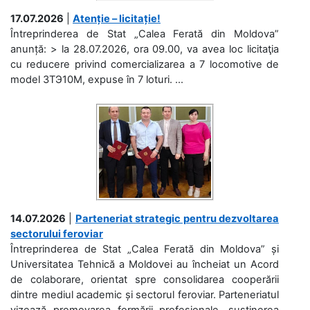
17.07.2026
|
Atenție – licitație!
Întreprinderea de Stat „Calea Ferată din Moldova”
anunță: > la 28.07.2026, ora 09.00, va avea loc licitaţia
cu reducere privind comercializarea a 7 locomotive de
model 3ТЭ10М, expuse în 7 loturi. ...
14.07.2026
|
Parteneriat strategic pentru dezvoltarea
sectorului feroviar
Întreprinderea de Stat „Calea Ferată din Moldova” și
Universitatea Tehnică a Moldovei au încheiat un Acord
de colaborare, orientat spre consolidarea cooperării
dintre mediul academic și sectorul feroviar. Parteneriatul
vizează promovarea formării profesionale, susținerea