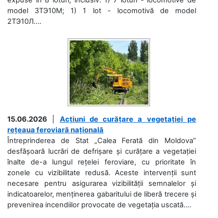
model 3ТЭ10М; 1) 1 lot - locomotivă de model
2ТЭ10Л....
15.06.2026
|
Acțiuni de curățare a vegetației pe
rețeaua feroviară națională
Întreprinderea de Stat „Calea Ferată din Moldova”
desfășoară lucrări de defrișare și curățare a vegetației
înalte de-a lungul rețelei feroviare, cu prioritate în
zonele cu vizibilitate redusă. Aceste intervenții sunt
necesare pentru asigurarea vizibilității semnalelor și
indicatoarelor, menținerea gabaritului de liberă trecere și
prevenirea incendiilor provocate de vegetația uscată....