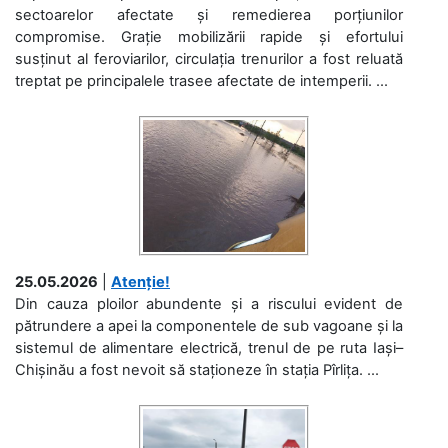
sectoarelor afectate și remedierea porțiunilor
compromise. Grație mobilizării rapide și efortului
susținut al feroviarilor, circulația trenurilor a fost reluată
treptat pe principalele trasee afectate de intemperii. ...
25.05.2026
|
Atenție!
Din cauza ploilor abundente și a riscului evident de
pătrundere a apei la componentele de sub vagoane și la
sistemul de alimentare electrică, trenul de pe ruta Iași–
Chișinău a fost nevoit să staționeze în stația Pîrlița. ...