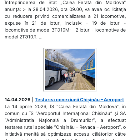
Întreprinderea de Stat „Calea Ferată din Moldova”
anunță: > la 28.04.2026, ora 09.00, va avea loc licitaţia
cu reducere privind comercializarea a 21 locomotive,
expuse în 21 de loturi, inclusiv: - 19 de loturi -
locomotive de model 3ТЭ10М; - 2 loturi - locomotive de
model 2ТЭ10Л. ...
14.04.2026
|
Testarea conexiunii Chișinău – Aeroport
La 14 aprilie 2026, ÎS “Calea Ferată din Moldova”, în
comun cu ÎS “Aeroportul Internațional Chișinău” și SA
“Administrația Națională a Drumurilor”, a efectuat
testarea rutei speciale “Chișinău – Revaca – Aeroport”, o
inițiativă menită să optimizeze accesul călătorilor către