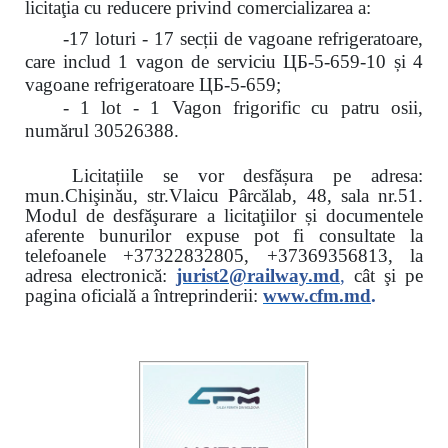
licitaţia cu reducere
privind comercializarea a:
-17 loturi - 17 secții de vagoane refrigeratoare,
care includ 1 vagon de serviciu ЦБ-5-659-10 și 4
vagoane refrigeratoare ЦБ-5-659;
- 1 lot - 1 Vagon frigorific cu patru osii,
numărul 30526388.
Licitațiile se vor desfășura pe adresa:
mun.Chişinău, str.Vlaicu Pârcălab, 48, sala nr.51.
Modul de desfăşurare a licitaţiilor și documentele
aferente bunurilor expuse pot fi consultate la
telefoanele
+37322832805, +37369356813, la
adresa electronică:
jurist2@railway.md
,
cât şi
pe
pagina oficială a întreprinderii:
www.
cfm.md
.