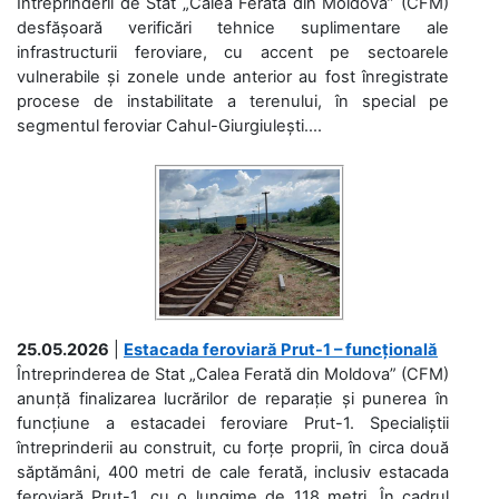
Întreprinderii de Stat „Calea Ferată din Moldova” (CFM)
desfășoară verificări tehnice suplimentare ale
infrastructurii feroviare, cu accent pe sectoarele
vulnerabile și zonele unde anterior au fost înregistrate
procese de instabilitate a terenului, în special pe
segmentul feroviar Cahul-Giurgiulești....
25.05.2026
|
Estacada feroviară Prut-1 – funcțională
Întreprinderea de Stat „Calea Ferată din Moldova” (CFM)
anunță finalizarea lucrărilor de reparație și punerea în
funcțiune a estacadei feroviare Prut-1. Specialiștii
întreprinderii au construit, cu forțe proprii, în circa două
săptămâni, 400 metri de cale ferată, inclusiv estacada
feroviară Prut-1, cu o lungime de 118 metri. În cadrul