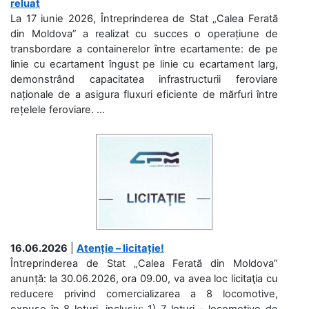
reluat
La 17 iunie 2026, Întreprinderea de Stat „Calea Ferată
din Moldova” a realizat cu succes o operațiune de
transbordare a containerelor între ecartamente: de pe
linie cu ecartament îngust pe linie cu ecartament larg,
demonstrând capacitatea infrastructurii feroviare
naționale de a asigura fluxuri eficiente de mărfuri între
rețelele feroviare. ...
16.06.2026
|
Atenție – licitație!
Întreprinderea de Stat „Calea Ferată din Moldova”
anunță: la 30.06.2026, ora 09.00, va avea loc licitaţia cu
reducere privind comercializarea a 8 locomotive,
expuse în 8 loturi, inclusiv: 1) 7 loturi - locomotive de