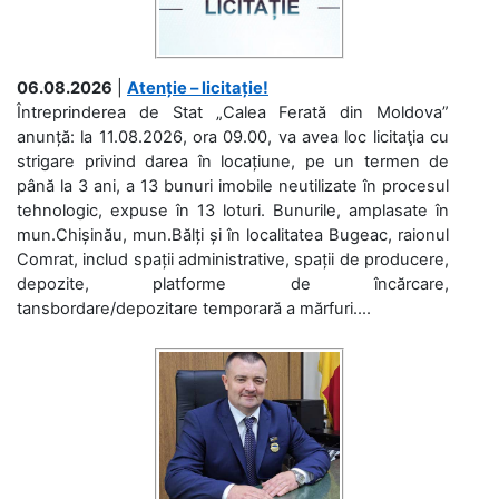
06.08.2026
|
Atenție – licitație!
Întreprinderea de Stat „Calea Ferată din Moldova”
anunță: la 11.08.2026, ora 09.00, va avea loc licitaţia cu
strigare privind darea în locațiune, pe un termen de
până la 3 ani, a 13 bunuri imobile neutilizate în procesul
tehnologic, expuse în 13 loturi. Bunurile, amplasate în
mun.Chișinău, mun.Bălți și în localitatea Bugeac, raionul
Comrat, includ spații administrative, spații de producere,
depozite, platforme de încărcare,
tansbordare/depozitare temporară a mărfuri....