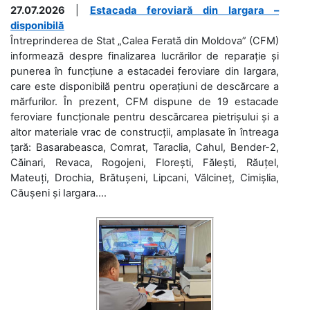
27.07.2026
|
Estacada feroviară din Iargara –
disponibilă
Întreprinderea de Stat „Calea Ferată din Moldova” (CFM)
informează despre finalizarea lucrărilor de reparație și
punerea în funcțiune a estacadei feroviare din Iargara,
care este disponibilă pentru operațiuni de descărcare a
mărfurilor. În prezent, CFM dispune de 19 estacade
feroviare funcționale pentru descărcarea pietrișului și a
altor materiale vrac de construcții, amplasate în întreaga
țară: Basarabeasca, Comrat, Taraclia, Cahul, Bender-2,
Căinari, Revaca, Rogojeni, Florești, Fălești, Răuțel,
Mateuți, Drochia, Brătușeni, Lipcani, Vălcineț, Cimișlia,
Căușeni și Iargara....