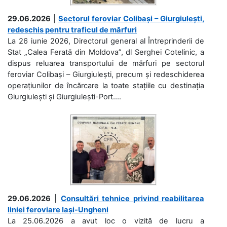
29.06.2026
|
Sectorul feroviar Colibași – Giurgiulești,
redeschis pentru traficul de mărfuri
La 26 iunie 2026, Directorul general al Întreprinderii de
Stat „Calea Ferată din Moldova”, dl Serghei Cotelinic, a
dispus reluarea transportului de mărfuri pe sectorul
feroviar Colibași – Giurgiulești, precum și redeschiderea
operațiunilor de încărcare la toate stațiile cu destinația
Giurgiulești și Giurgiulești-Port....
29.06.2026
|
Consultări tehnice privind reabilitarea
liniei feroviare Iași-Ungheni
La 25.06.2026 a avut loc o vizită de lucru a