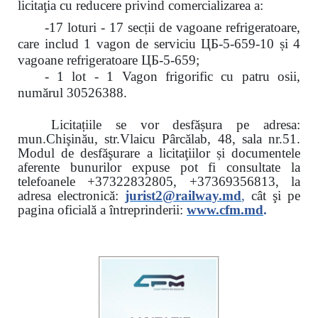
licitaţia cu reducere
privind comercializarea a:
-17 loturi - 17 secții de vagoane refrigeratoare,
care includ 1 vagon de serviciu ЦБ-5-659-10 și 4
vagoane refrigeratoare ЦБ-5-659;
- 1 lot - 1 Vagon frigorific cu patru osii,
numărul 30526388.
Licitațiile se vor desfășura pe adresa:
mun.Chişinău, str.Vlaicu Pârcălab, 48, sala nr.51.
Modul de desfăşurare a licitaţiilor și documentele
aferente bunurilor expuse pot fi consultate la
telefoanele
+37322832805, +37369356813, la
adresa electronică:
jurist2@railway.md
,
cât şi
pe
pagina oficială a întreprinderii:
www.
cfm.md
.