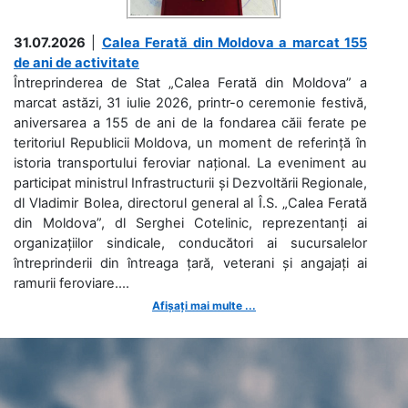
31.07.2026
|
Calea Ferată din Moldova a marcat 155
de ani de activitate
Întreprinderea de Stat „Calea Ferată din Moldova” a
marcat astăzi, 31 iulie 2026, printr-o ceremonie festivă,
aniversarea a 155 de ani de la fondarea căii ferate pe
teritoriul Republicii Moldova, un moment de referință în
istoria transportului feroviar național. La eveniment au
participat ministrul Infrastructurii și Dezvoltării Regionale,
dl Vladimir Bolea, directorul general al Î.S. „Calea Ferată
din Moldova”, dl Serghei Cotelinic, reprezentanți ai
organizațiilor sindicale, conducători ai sucursalelor
întreprinderii din întreaga țară, veterani și angajați ai
ramurii feroviare....
Afișați mai multe ...