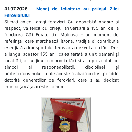
31.07.2026
|
Mesaj de felicitare cu prilejul Zilei
Feroviarului
Stimați colegi, dragi feroviari, Cu deosebită onoare și
respect, vă felicit cu prilejul aniversării a 155 ani de la
fondarea Căii Ferate din Moldova – un moment de
referință, care marchează istoria, tradiția și contribuția
esențială a transportului feroviar la dezvoltarea țării. De-
a lungul acestor 155 ani, calea ferată a unit oameni și
localități, a susținut economia țării și a reprezentat un
simbol al responsabilității, disciplinei și
profesionalismului. Toate aceste realizări au fost posibile
datorită generațiilor de feroviari, care și-au dedicat
munca și viața acestei ramuri....