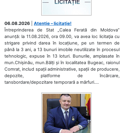
06.08.2026
|
Atenție – licitație!
Întreprinderea de Stat „Calea Ferată din Moldova”
anunță: la 11.08.2026, ora 09.00, va avea loc licitaţia cu
strigare privind darea în locațiune, pe un termen de
până la 3 ani, a 13 bunuri imobile neutilizate în procesul
tehnologic, expuse în 13 loturi. Bunurile, amplasate în
mun.Chișinău, mun.Bălți și în localitatea Bugeac, raionul
Comrat, includ spații administrative, spații de producere,
depozite, platforme de încărcare,
tansbordare/depozitare temporară a mărfuri....