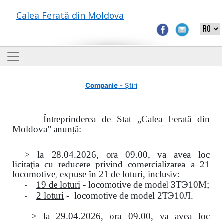
Calea Ferată din Moldova
Companie
- Știri
Întreprinderea de Stat „Calea Ferată din
Moldova” anunță:
> la
28.04.2026, ora 09.00,
va avea loc
licitaţia
cu reducere privind comercializarea a 21
locomotive, expuse în 21 de loturi, inclusiv:
-
19 de loturi
- locomotive de model
3
ТЭ
10
М
;
-
2 loturi
- locomotive de model
2
ТЭ
10
Л
.
>
la
29.04.2026
, ora 09.00, va avea loc