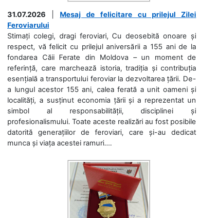
31.07.2026
|
Mesaj de felicitare cu prilejul Zilei
Feroviarului
Stimați colegi, dragi feroviari, Cu deosebită onoare și
respect, vă felicit cu prilejul aniversării a 155 ani de la
fondarea Căii Ferate din Moldova – un moment de
referință, care marchează istoria, tradiția și contribuția
esențială a transportului feroviar la dezvoltarea țării. De-
a lungul acestor 155 ani, calea ferată a unit oameni și
localități, a susținut economia țării și a reprezentat un
simbol al responsabilității, disciplinei și
profesionalismului. Toate aceste realizări au fost posibile
datorită generațiilor de feroviari, care și-au dedicat
munca și viața acestei ramuri....