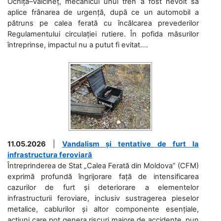
Ocnița–Vălcineț, mecanicul unui tren a fost nevoit să
aplice frânarea de urgență, după ce un automobil a
pătruns pe calea ferată cu încălcarea prevederilor
Regulamentului circulației rutiere. În pofida măsurilor
întreprinse, impactul nu a putut fi evitat....
11.05.2026
|
Vandalism și tentative de furt la
infrastructura feroviară
Întreprinderea de Stat „Calea Ferată din Moldova” (CFM)
exprimă profundă îngrijorare față de intensificarea
cazurilor de furt și deteriorare a elementelor
infrastructurii feroviare, inclusiv sustragerea pieselor
metalice, cablurilor și altor componente esențiale,
acțiuni care pot genera riscuri majore de accidente, pun