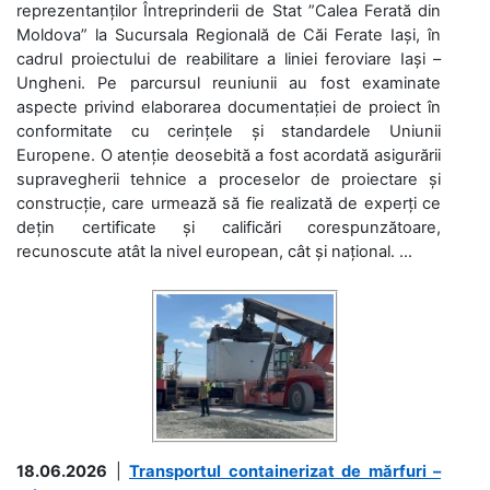
reprezentanților Întreprinderii de Stat ”Calea Ferată din
Moldova” la Sucursala Regională de Căi Ferate Iași, în
cadrul proiectului de reabilitare a liniei feroviare Iași –
Ungheni. Pe parcursul reuniunii au fost examinate
aspecte privind elaborarea documentației de proiect în
conformitate cu cerințele și standardele Uniunii
Europene. O atenție deosebită a fost acordată asigurării
supravegherii tehnice a proceselor de proiectare și
construcție, care urmează să fie realizată de experți ce
dețin certificate și calificări corespunzătoare,
recunoscute atât la nivel european, cât și național. ...
18.06.2026
|
Transportul containerizat de mărfuri –