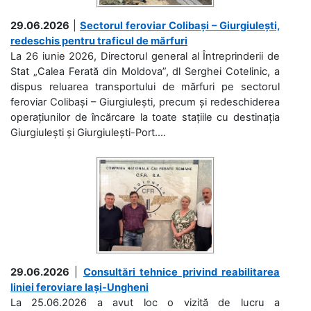
29.06.2026
|
Sectorul feroviar Colibași – Giurgiulești,
redeschis pentru traficul de mărfuri
La 26 iunie 2026, Directorul general al Întreprinderii de
Stat „Calea Ferată din Moldova”, dl Serghei Cotelinic, a
dispus reluarea transportului de mărfuri pe sectorul
feroviar Colibași – Giurgiulești, precum și redeschiderea
operațiunilor de încărcare la toate stațiile cu destinația
Giurgiulești și Giurgiulești-Port....
29.06.2026
|
Consultări tehnice privind reabilitarea
liniei feroviare Iași-Ungheni
La 25.06.2026 a avut loc o vizită de lucru a