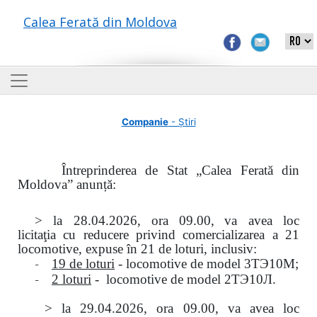
Calea Ferată din Moldova
Companie
- Știri
Întreprinderea de Stat „Calea Ferată din
Moldova” anunță:
> la
28.04.2026, ora 09.00,
va avea loc
licitaţia
cu reducere privind comercializarea a 21
locomotive, expuse în 21 de loturi, inclusiv:
-
19 de loturi
- locomotive de model
3
ТЭ
10
М
;
-
2 loturi
- locomotive de model
2
ТЭ
10
Л
.
>
la
29.04.2026
, ora 09.00, va avea loc