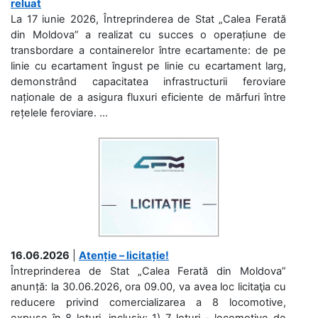
reluat
La 17 iunie 2026, Întreprinderea de Stat „Calea Ferată
din Moldova” a realizat cu succes o operațiune de
transbordare a containerelor între ecartamente: de pe
linie cu ecartament îngust pe linie cu ecartament larg,
demonstrând capacitatea infrastructurii feroviare
naționale de a asigura fluxuri eficiente de mărfuri între
rețelele feroviare. ...
16.06.2026
|
Atenție – licitație!
Întreprinderea de Stat „Calea Ferată din Moldova”
anunță: la 30.06.2026, ora 09.00, va avea loc licitaţia cu
reducere privind comercializarea a 8 locomotive,
expuse în 8 loturi, inclusiv: 1) 7 loturi - locomotive de