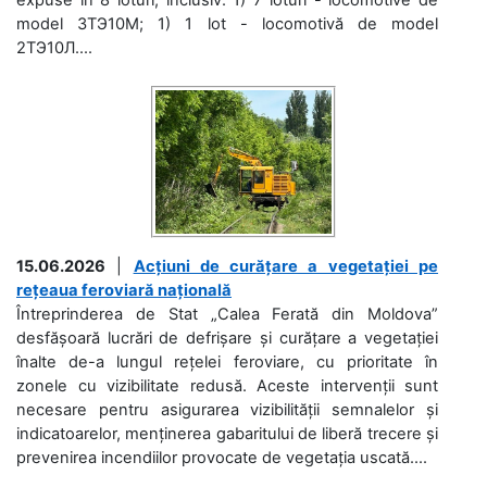
model 3ТЭ10М; 1) 1 lot - locomotivă de model
2ТЭ10Л....
15.06.2026
|
Acțiuni de curățare a vegetației pe
rețeaua feroviară națională
Întreprinderea de Stat „Calea Ferată din Moldova”
desfășoară lucrări de defrișare și curățare a vegetației
înalte de-a lungul rețelei feroviare, cu prioritate în
zonele cu vizibilitate redusă. Aceste intervenții sunt
necesare pentru asigurarea vizibilității semnalelor și
indicatoarelor, menținerea gabaritului de liberă trecere și
prevenirea incendiilor provocate de vegetația uscată....