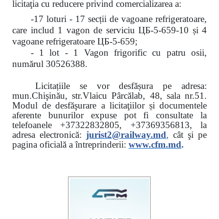
licitaţia cu reducere
privind comercializarea a:
-17 loturi - 17 secții de vagoane refrigeratoare,
care includ 1 vagon de serviciu ЦБ-5-659-10 și 4
vagoane refrigeratoare ЦБ-5-659;
- 1 lot - 1 Vagon frigorific cu patru osii,
numărul 30526388.
Licitațiile se vor desfășura pe adresa:
mun.Chişinău, str.Vlaicu Pârcălab, 48, sala nr.51.
Modul de desfăşurare a licitaţiilor și documentele
aferente bunurilor expuse pot fi consultate la
telefoanele
+37322832805, +37369356813, la
adresa electronică:
jurist2@railway.md
,
cât şi
pe
pagina oficială a întreprinderii:
www.
cfm.md
.