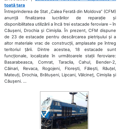
toată țara
Întreprinderea de Stat „Calea Ferată din Moldova” (CFM)
anunță finalizarea lucrărilor de reparație și
disponibilitatea utilizării a încă trei estacade feroviare – în
Căușeni, Drochia și Cimișlia. În prezent, CFM dispune
de 23 de estacade pentru descărcarea pietrișului și a
altor materiale vrac de construcții, amplasate pe întreg
teritoriul țării. Dintre acestea, 18 estacade sunt
funcționale, localizate în următoarele stații feroviare:
Basarabeasca, Comrat, Taraclia, Cahul, Bender-2,
Căinari, Revaca, Rogojeni, Florești, Fălești, Răuțel,
Mateuți, Drochia, Brătușeni, Lipcani, Vălcineț, Cimișlia și
Căușeni. ...