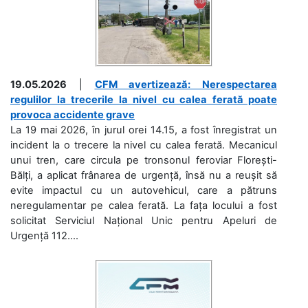
19.05.2026
|
CFM avertizează: Nerespectarea
regulilor la trecerile la nivel cu calea ferată poate
provoca accidente grave
La 19 mai 2026, în jurul orei 14.15, a fost înregistrat un
incident la o trecere la nivel cu calea ferată. Mecanicul
unui tren, care circula pe tronsonul feroviar Florești-
Bălți, a aplicat frânarea de urgență, însă nu a reușit să
evite impactul cu un autovehicul, care a pătruns
neregulamentar pe calea ferată. La fața locului a fost
solicitat Serviciul Național Unic pentru Apeluri de
Urgență 112....