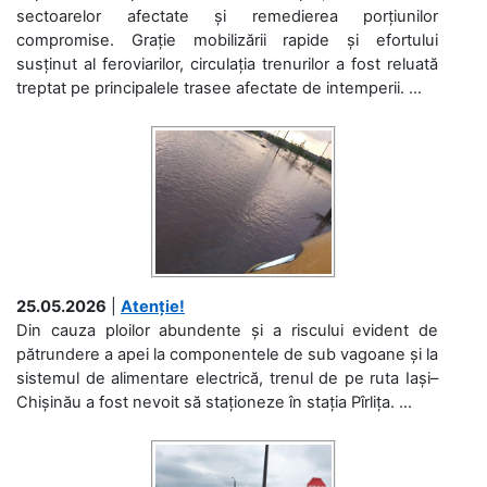
sectoarelor afectate și remedierea porțiunilor
compromise. Grație mobilizării rapide și efortului
susținut al feroviarilor, circulația trenurilor a fost reluată
treptat pe principalele trasee afectate de intemperii. ...
25.05.2026
|
Atenție!
Din cauza ploilor abundente și a riscului evident de
pătrundere a apei la componentele de sub vagoane și la
sistemul de alimentare electrică, trenul de pe ruta Iași–
Chișinău a fost nevoit să staționeze în stația Pîrlița. ...