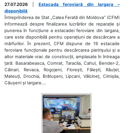
27.07.2026
|
Estacada feroviară din Iargara –
disponibilă
Întreprinderea de Stat „Calea Ferată din Moldova” (CFM)
informează despre finalizarea lucrărilor de reparație și
punerea în funcțiune a estacadei feroviare din Iargara,
care este disponibilă pentru operațiuni de descărcare a
mărfurilor. În prezent, CFM dispune de 19 estacade
feroviare funcționale pentru descărcarea pietrișului și a
altor materiale vrac de construcții, amplasate în întreaga
țară: Basarabeasca, Comrat, Taraclia, Cahul, Bender-2,
Căinari, Revaca, Rogojeni, Florești, Fălești, Răuțel,
Mateuți, Drochia, Brătușeni, Lipcani, Vălcineț, Cimișlia,
Căușeni și Iargara....