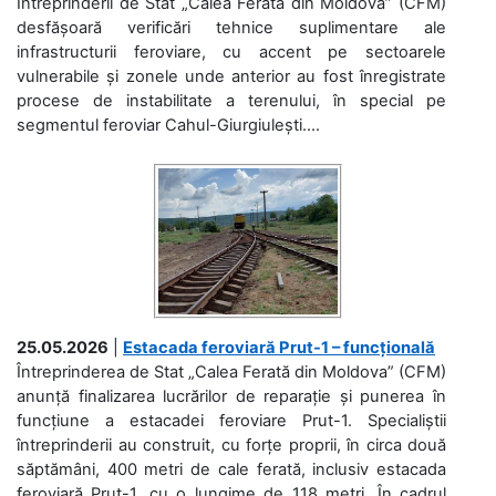
Întreprinderii de Stat „Calea Ferată din Moldova” (CFM)
desfășoară verificări tehnice suplimentare ale
infrastructurii feroviare, cu accent pe sectoarele
vulnerabile și zonele unde anterior au fost înregistrate
procese de instabilitate a terenului, în special pe
segmentul feroviar Cahul-Giurgiulești....
25.05.2026
|
Estacada feroviară Prut-1 – funcțională
Întreprinderea de Stat „Calea Ferată din Moldova” (CFM)
anunță finalizarea lucrărilor de reparație și punerea în
funcțiune a estacadei feroviare Prut-1. Specialiștii
întreprinderii au construit, cu forțe proprii, în circa două
săptămâni, 400 metri de cale ferată, inclusiv estacada
feroviară Prut-1, cu o lungime de 118 metri. În cadrul