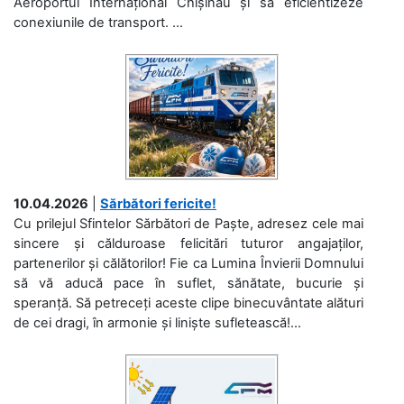
Aeroportul Internațional Chișinău și să eficientizeze
conexiunile de transport. ...
10.04.2026
|
Sărbători fericite!
Cu prilejul Sfintelor Sărbători de Paște, adresez cele mai
sincere și călduroase felicitări tuturor angajaților,
partenerilor și călătorilor! Fie ca Lumina Învierii Domnului
să vă aducă pace în suflet, sănătate, bucurie și
speranță. Să petreceți aceste clipe binecuvântate alături
de cei dragi, în armonie și liniște sufletească!...