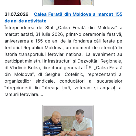
31.07.2026
|
Calea Ferată din Moldova a marcat 155
de ani de activitate
Întreprinderea de Stat „Calea Ferată din Moldova” a
marcat astăzi, 31 iulie 2026, printr-o ceremonie festivă,
aniversarea a 155 de ani de la fondarea căii ferate pe
teritoriul Republicii Moldova, un moment de referință în
istoria transportului feroviar național. La eveniment au
participat ministrul Infrastructurii și Dezvoltării Regionale,
dl Vladimir Bolea, directorul general al Î.S. „Calea Ferată
din Moldova”, dl Serghei Cotelinic, reprezentanți ai
organizațiilor sindicale, conducători ai sucursalelor
întreprinderii din întreaga țară, veterani și angajați ai
ramurii feroviare....