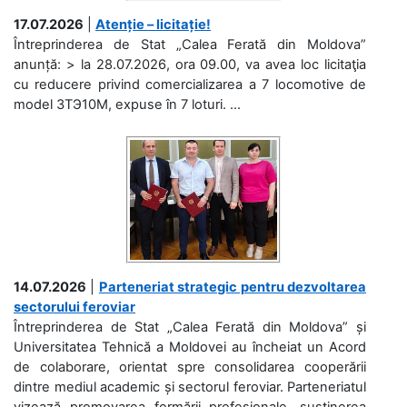
17.07.2026
|
Atenție – licitație!
Întreprinderea de Stat „Calea Ferată din Moldova”
anunță: > la 28.07.2026, ora 09.00, va avea loc licitaţia
cu reducere privind comercializarea a 7 locomotive de
model 3ТЭ10М, expuse în 7 loturi. ...
14.07.2026
|
Parteneriat strategic pentru dezvoltarea
sectorului feroviar
Întreprinderea de Stat „Calea Ferată din Moldova” și
Universitatea Tehnică a Moldovei au încheiat un Acord
de colaborare, orientat spre consolidarea cooperării
dintre mediul academic și sectorul feroviar. Parteneriatul
vizează promovarea formării profesionale, susținerea