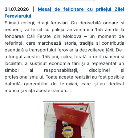
31.07.2026
|
Mesaj de felicitare cu prilejul Zilei
Feroviarului
Stimați colegi, dragi feroviari, Cu deosebită onoare și
respect, vă felicit cu prilejul aniversării a 155 ani de la
fondarea Căii Ferate din Moldova – un moment de
referință, care marchează istoria, tradiția și contribuția
esențială a transportului feroviar la dezvoltarea țării. De-
a lungul acestor 155 ani, calea ferată a unit oameni și
localități, a susținut economia țării și a reprezentat un
simbol al responsabilității, disciplinei și
profesionalismului. Toate aceste realizări au fost posibile
datorită generațiilor de feroviari, care și-au dedicat
munca și viața acestei ramuri....