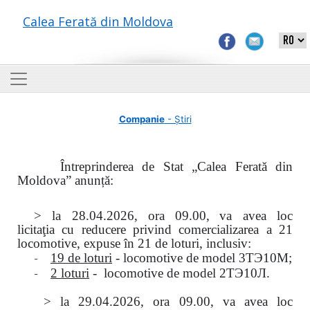
Calea Ferată din Moldova
Companie
- Știri
Întreprinderea de Stat „Calea Ferată din
Moldova” anunță:
> la
28.04.2026, ora 09.00,
va avea loc
licitaţia
cu reducere privind comercializarea a 21
locomotive, expuse în 21 de loturi, inclusiv:
-
19 de loturi
- locomotive de model
3
ТЭ
10
М
;
-
2 loturi
- locomotive de model
2
ТЭ
10
Л
.
>
la
29.04.2026
, ora 09.00, va avea loc