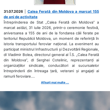
31.07.2026
|
Calea Ferată din Moldova a marcat 155
de ani de activitate
Întreprinderea de Stat „Calea Ferată din Moldova” a
marcat astăzi, 31 iulie 2026, printr-o ceremonie festivă,
aniversarea a 155 de ani de la fondarea căii ferate pe
teritoriul Republicii Moldova, un moment de referință în
istoria transportului feroviar național. La eveniment au
participat ministrul Infrastructurii și Dezvoltării Regionale,
dl Vladimir Bolea, directorul general al Î.S. „Calea Ferată
din Moldova”, dl Serghei Cotelinic, reprezentanți ai
organizațiilor sindicale, conducători ai sucursalelor
întreprinderii din întreaga țară, veterani și angajați ai
ramurii feroviare....
Afișați mai multe ...