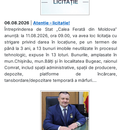
06.08.2026
|
Atenție – licitație!
Întreprinderea de Stat „Calea Ferată din Moldova”
anunță: la 11.08.2026, ora 09.00, va avea loc licitaţia cu
strigare privind darea în locațiune, pe un termen de
până la 3 ani, a 13 bunuri imobile neutilizate în procesul
tehnologic, expuse în 13 loturi. Bunurile, amplasate în
mun.Chișinău, mun.Bălți și în localitatea Bugeac, raionul
Comrat, includ spații administrative, spații de producere,
depozite, platforme de încărcare,
tansbordare/depozitare temporară a mărfuri....