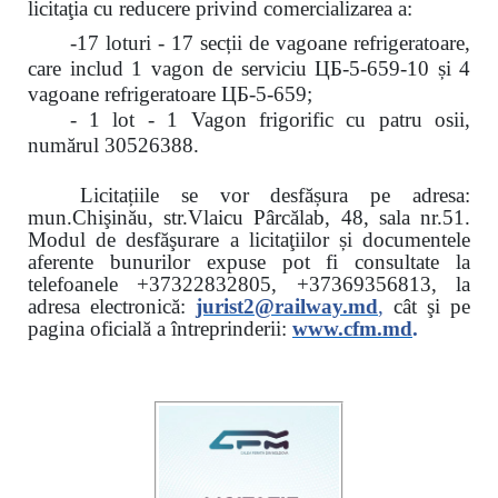
licitaţia cu reducere
privind comercializarea a:
-17 loturi - 17 secții de vagoane refrigeratoare,
care includ 1 vagon de serviciu ЦБ-5-659-10 și 4
vagoane refrigeratoare ЦБ-5-659;
- 1 lot - 1 Vagon frigorific cu patru osii,
numărul 30526388.
Licitațiile se vor desfășura pe adresa:
mun.Chişinău, str.Vlaicu Pârcălab, 48, sala nr.51.
Modul de desfăşurare a licitaţiilor și documentele
aferente bunurilor expuse pot fi consultate la
telefoanele
+37322832805, +37369356813, la
adresa electronică:
jurist2@railway.md
,
cât şi
pe
pagina oficială a întreprinderii:
www.
cfm.md
.