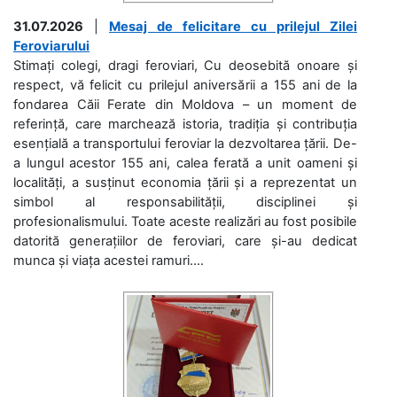
31.07.2026
|
Mesaj de felicitare cu prilejul Zilei
Feroviarului
Stimați colegi, dragi feroviari, Cu deosebită onoare și
respect, vă felicit cu prilejul aniversării a 155 ani de la
fondarea Căii Ferate din Moldova – un moment de
referință, care marchează istoria, tradiția și contribuția
esențială a transportului feroviar la dezvoltarea țării. De-
a lungul acestor 155 ani, calea ferată a unit oameni și
localități, a susținut economia țării și a reprezentat un
simbol al responsabilității, disciplinei și
profesionalismului. Toate aceste realizări au fost posibile
datorită generațiilor de feroviari, care și-au dedicat
munca și viața acestei ramuri....