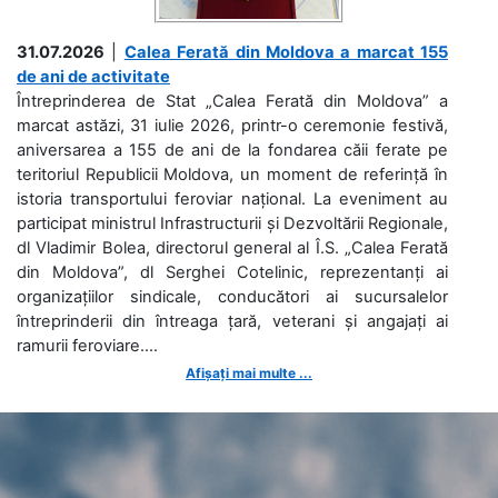
31.07.2026
|
Calea Ferată din Moldova a marcat 155
de ani de activitate
Întreprinderea de Stat „Calea Ferată din Moldova” a
marcat astăzi, 31 iulie 2026, printr-o ceremonie festivă,
aniversarea a 155 de ani de la fondarea căii ferate pe
teritoriul Republicii Moldova, un moment de referință în
istoria transportului feroviar național. La eveniment au
participat ministrul Infrastructurii și Dezvoltării Regionale,
dl Vladimir Bolea, directorul general al Î.S. „Calea Ferată
din Moldova”, dl Serghei Cotelinic, reprezentanți ai
organizațiilor sindicale, conducători ai sucursalelor
întreprinderii din întreaga țară, veterani și angajați ai
ramurii feroviare....
Afișați mai multe ...