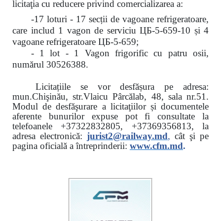
licitaţia cu reducere
privind comercializarea a:
-17 loturi - 17 secții de vagoane refrigeratoare,
care includ 1 vagon de serviciu ЦБ-5-659-10 și 4
vagoane refrigeratoare ЦБ-5-659;
- 1 lot - 1 Vagon frigorific cu patru osii,
numărul 30526388.
Licitațiile se vor desfășura pe adresa:
mun.Chişinău, str.Vlaicu Pârcălab, 48, sala nr.51.
Modul de desfăşurare a licitaţiilor și documentele
aferente bunurilor expuse pot fi consultate la
telefoanele
+37322832805, +37369356813, la
adresa electronică:
jurist2@railway.md
,
cât şi
pe
pagina oficială a întreprinderii:
www.
cfm.md
.