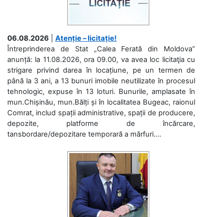
06.08.2026
|
Atenție – licitație!
Întreprinderea de Stat „Calea Ferată din Moldova”
anunță: la 11.08.2026, ora 09.00, va avea loc licitaţia cu
strigare privind darea în locațiune, pe un termen de
până la 3 ani, a 13 bunuri imobile neutilizate în procesul
tehnologic, expuse în 13 loturi. Bunurile, amplasate în
mun.Chișinău, mun.Bălți și în localitatea Bugeac, raionul
Comrat, includ spații administrative, spații de producere,
depozite, platforme de încărcare,
tansbordare/depozitare temporară a mărfuri....