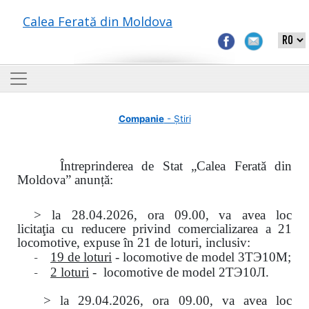
Calea Ferată din Moldova
Companie
- Știri
Întreprinderea de Stat „Calea Ferată din
Moldova” anunță:
> la
28.04.2026, ora 09.00,
va avea loc
licitaţia
cu reducere privind comercializarea a 21
locomotive, expuse în 21 de loturi, inclusiv:
-
19 de loturi
- locomotive de model
3
ТЭ
10
М
;
-
2 loturi
- locomotive de model
2
ТЭ
10
Л
.
>
la
29.04.2026
, ora 09.00, va avea loc