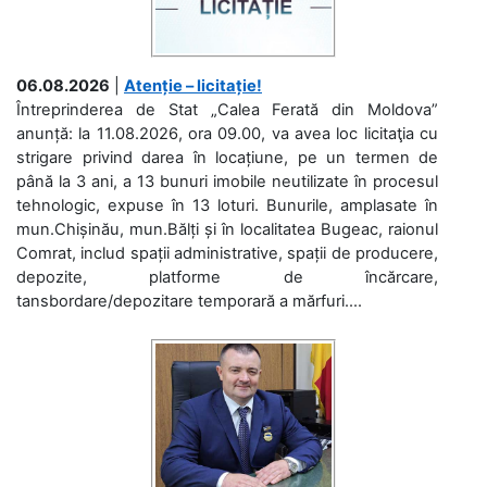
06.08.2026
|
Atenție – licitație!
Întreprinderea de Stat „Calea Ferată din Moldova”
anunță: la 11.08.2026, ora 09.00, va avea loc licitaţia cu
strigare privind darea în locațiune, pe un termen de
până la 3 ani, a 13 bunuri imobile neutilizate în procesul
tehnologic, expuse în 13 loturi. Bunurile, amplasate în
mun.Chișinău, mun.Bălți și în localitatea Bugeac, raionul
Comrat, includ spații administrative, spații de producere,
depozite, platforme de încărcare,
tansbordare/depozitare temporară a mărfuri....