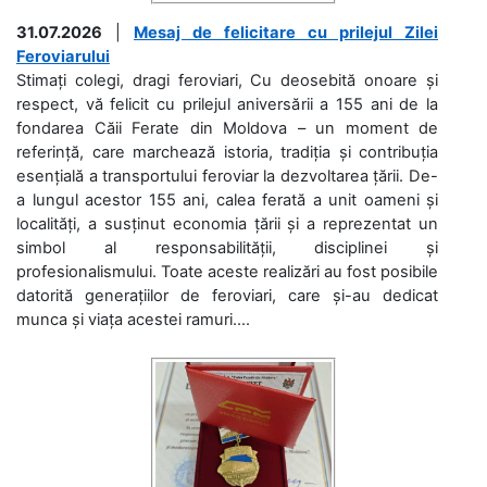
31.07.2026
|
Mesaj de felicitare cu prilejul Zilei
Feroviarului
Stimați colegi, dragi feroviari, Cu deosebită onoare și
respect, vă felicit cu prilejul aniversării a 155 ani de la
fondarea Căii Ferate din Moldova – un moment de
referință, care marchează istoria, tradiția și contribuția
esențială a transportului feroviar la dezvoltarea țării. De-
a lungul acestor 155 ani, calea ferată a unit oameni și
localități, a susținut economia țării și a reprezentat un
simbol al responsabilității, disciplinei și
profesionalismului. Toate aceste realizări au fost posibile
datorită generațiilor de feroviari, care și-au dedicat
munca și viața acestei ramuri....