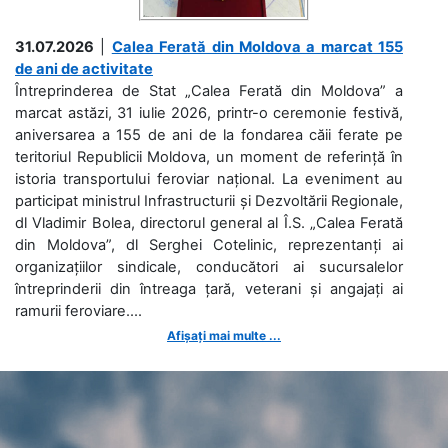
31.07.2026
|
Calea Ferată din Moldova a marcat 155
de ani de activitate
Întreprinderea de Stat „Calea Ferată din Moldova” a
marcat astăzi, 31 iulie 2026, printr-o ceremonie festivă,
aniversarea a 155 de ani de la fondarea căii ferate pe
teritoriul Republicii Moldova, un moment de referință în
istoria transportului feroviar național. La eveniment au
participat ministrul Infrastructurii și Dezvoltării Regionale,
dl Vladimir Bolea, directorul general al Î.S. „Calea Ferată
din Moldova”, dl Serghei Cotelinic, reprezentanți ai
organizațiilor sindicale, conducători ai sucursalelor
întreprinderii din întreaga țară, veterani și angajați ai
ramurii feroviare....
Afișați mai multe ...