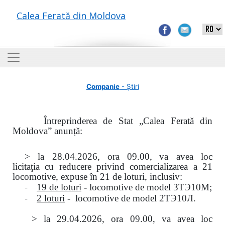
Calea Ferată din Moldova
Companie
- Știri
Întreprinderea de Stat „Calea Ferată din
Moldova” anunță:
> la
28.04.2026, ora 09.00,
va avea loc
licitaţia
cu reducere privind comercializarea a 21
locomotive, expuse în 21 de loturi, inclusiv:
-
19 de loturi
- locomotive de model
3
ТЭ
10
М
;
-
2 loturi
- locomotive de model
2
ТЭ
10
Л
.
>
la
29.04.2026
, ora 09.00, va avea loc