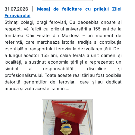
31.07.2026
|
Mesaj de felicitare cu prilejul Zilei
Feroviarului
Stimați colegi, dragi feroviari, Cu deosebită onoare și
respect, vă felicit cu prilejul aniversării a 155 ani de la
fondarea Căii Ferate din Moldova – un moment de
referință, care marchează istoria, tradiția și contribuția
esențială a transportului feroviar la dezvoltarea țării. De-
a lungul acestor 155 ani, calea ferată a unit oameni și
localități, a susținut economia țării și a reprezentat un
simbol al responsabilității, disciplinei și
profesionalismului. Toate aceste realizări au fost posibile
datorită generațiilor de feroviari, care și-au dedicat
munca și viața acestei ramuri....