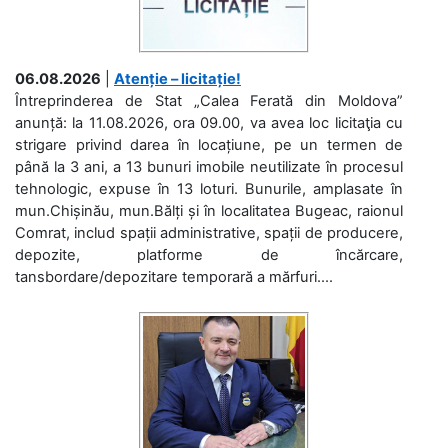
06.08.2026
|
Atenție – licitație!
Întreprinderea de Stat „Calea Ferată din Moldova”
anunță: la 11.08.2026, ora 09.00, va avea loc licitaţia cu
strigare privind darea în locațiune, pe un termen de
până la 3 ani, a 13 bunuri imobile neutilizate în procesul
tehnologic, expuse în 13 loturi. Bunurile, amplasate în
mun.Chișinău, mun.Bălți și în localitatea Bugeac, raionul
Comrat, includ spații administrative, spații de producere,
depozite, platforme de încărcare,
tansbordare/depozitare temporară a mărfuri....