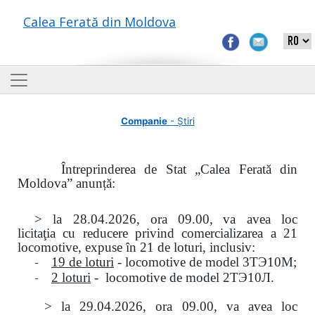
Calea Ferată din Moldova
Companie
- Știri
Întreprinderea de Stat „Calea Ferată din
Moldova” anunță:
> la
28.04.2026, ora 09.00,
va avea loc
licitaţia
cu reducere privind comercializarea a 21
locomotive, expuse în 21 de loturi, inclusiv:
-
19 de loturi
- locomotive de model
3
ТЭ
10
М
;
-
2 loturi
- locomotive de model
2
ТЭ
10
Л
.
>
la
29.04.2026
, ora 09.00, va avea loc