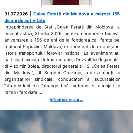
31.07.2026
|
Calea Ferată din Moldova a marcat 155
de ani de activitate
Întreprinderea de Stat „Calea Ferată din Moldova” a
marcat astăzi, 31 iulie 2026, printr-o ceremonie festivă,
aniversarea a 155 de ani de la fondarea căii ferate pe
teritoriul Republicii Moldova, un moment de referință în
istoria transportului feroviar național. La eveniment au
participat ministrul Infrastructurii și Dezvoltării Regionale,
dl Vladimir Bolea, directorul general al Î.S. „Calea Ferată
din Moldova”, dl Serghei Cotelinic, reprezentanți ai
organizațiilor sindicale, conducători ai sucursalelor
întreprinderii din întreaga țară, veterani și angajați ai
ramurii feroviare....
Afișați mai multe ...