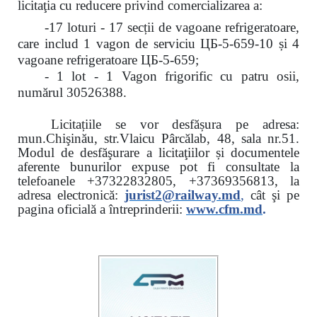
licitaţia cu reducere
privind comercializarea a:
-17 loturi - 17 secții de vagoane refrigeratoare,
care includ 1 vagon de serviciu ЦБ-5-659-10 și 4
vagoane refrigeratoare ЦБ-5-659;
- 1 lot - 1 Vagon frigorific cu patru osii,
numărul 30526388.
Licitațiile se vor desfășura pe adresa:
mun.Chişinău, str.Vlaicu Pârcălab, 48, sala nr.51.
Modul de desfăşurare a licitaţiilor și documentele
aferente bunurilor expuse pot fi consultate la
telefoanele
+37322832805, +37369356813, la
adresa electronică:
jurist2@railway.md
,
cât şi
pe
pagina oficială a întreprinderii:
www.
cfm.md
.