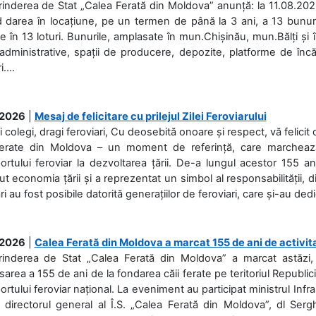
rinderea de Stat „Calea Ferată din Moldova” anunță: la 11.08.2026,
d darea în locațiune, pe un termen de până la 3 ani, a 13 bunuri
 în 13 loturi. Bunurile, amplasate în mun.Chișinău, mun.Bălți și 
 administrative, spații de producere, depozite, platforme de în
....
.2026
|
Mesaj de felicitare cu prilejul Zilei Feroviarului
i colegi, dragi feroviari, Cu deosebită onoare și respect, vă felicit 
Ferate din Moldova – un moment de referință, care marchează is
ortului feroviar la dezvoltarea țării. De-a lungul acestor 155 ani
ut economia țării și a reprezentat un simbol al responsabilității, d
ări au fost posibile datorită generațiilor de feroviari, care și-au ded
.2026
|
Calea Ferată din Moldova a marcat 155 de ani de activit
prinderea de Stat „Calea Ferată din Moldova” a marcat astăzi, 
sarea a 155 de ani de la fondarea căii ferate pe teritoriul Republi
ortului feroviar național. La eveniment au participat ministrul Infras
 directorul general al Î.S. „Calea Ferată din Moldova”, dl Serghe