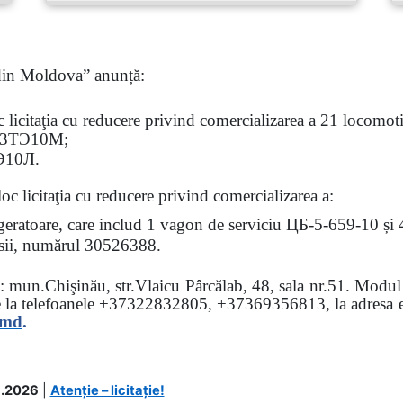
 din Moldova” anunță:
oc
licitaţia
cu reducere privind comercializarea a 21 locomotiv
3
ТЭ
10
М
;
Э
10
Л
.
loc licitaţia cu reducere
privind comercializarea a:
rigeratoare, care includ 1 vagon de serviciu ЦБ-5-659-10 și
 osii, numărul 30526388.
sa: mun.Chişinău, str.Vlaicu Pârcălab, 48, sala nr.51.
Modul d
e la
telefoanele
+37322832805, +37369356813, la adresa el
.md
.
.2026
|
Atenție – licitație!