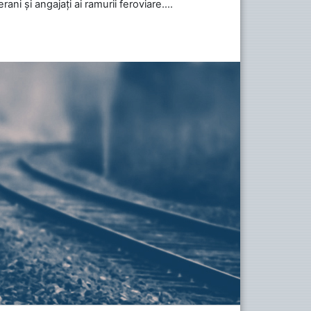
ani și angajați ai ramurii feroviare....