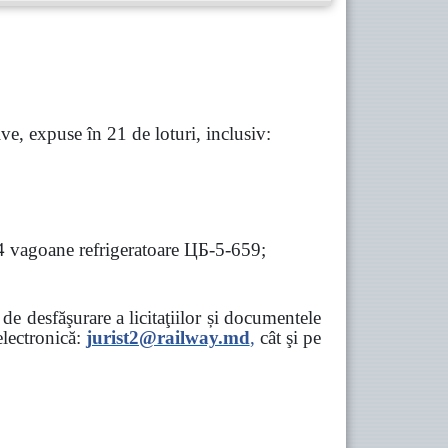
e, expuse în 21 de loturi, inclusiv:
 4 vagoane refrigeratoare ЦБ-5-659;
e desfăşurare a licitaţiilor și documentele
ectronică:
jurist2@railway.md
,
cât şi
pe