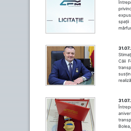
Întrep
privin
expuse
spații
mărfuri
31.07
Stimaț
Căii 
transp
susțin
realiz
31.07
Între
aniver
transp
Bolea,