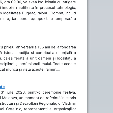
 ora 09.00, va avea loc licitaţia cu strigare
 imobile neutilizate în procesul tehnologic,
în localitatea Bugeac, raionul Comrat, includ
cărcare, tansbordare/depozitare temporară a
cu prilejul aniversării a 155 ani de la fondarea
toria, tradiția și contribuția esențială a
, calea ferată a unit oameni și localități, a
isciplinei și profesionalismului. Toate aceste
icat munca și viața acestei ramuri....
ate
31 iulie 2026, printr-o ceremonie festivă,
cii Moldova, un moment de referință în istoria
tructurii și Dezvoltării Regionale, dl Vladimir
i Cotelinic, reprezentanți ai organizațiilor