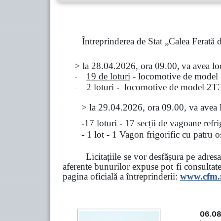
Întreprinderea de Stat „Calea Ferată
> la
28.04.2026, ora 09.00,
va avea l
-
19 de loturi
- locomotive de model
-
2 loturi
- locomotive de model
2
Т
>
la
29.04.2026
, ora 09.00, va avea 
-17 loturi - 17 secții de vagoane ref
- 1 lot - 1 Vagon frigorific cu patru
Licitațiile se vor desfășura pe adre
aferente bunurilor expuse pot fi consultat
pagina oficială a întreprinderii:
www.
cfm
06.08