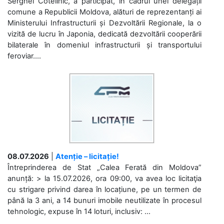
Serghei Cotelinic, a participat, în cadrul unei delegații
comune a Republicii Moldova, alături de reprezentanți ai
Ministerului Infrastructurii și Dezvoltării Regionale, la o
vizită de lucru în Japonia, dedicată dezvoltării cooperării
bilaterale în domeniul infrastructurii și transportului
feroviar....
08.07.2026
|
Atenție – licitație!
Întreprinderea de Stat „Calea Ferată din Moldova”
anunță: > la 15.07.2026, ora 09:00, va avea loc licitaţia
cu strigare privind darea în locațiune, pe un termen de
până la 3 ani, a 14 bunuri imobile neutilizate în procesul
tehnologic, expuse în 14 loturi, inclusiv: ...