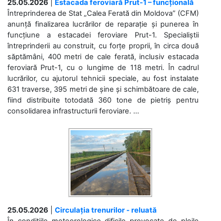
25.05.2026
|
Estacada feroviară Prut-1 – funcțională
Întreprinderea de Stat „Calea Ferată din Moldova” (CFM)
anunță finalizarea lucrărilor de reparație și punerea în
funcțiune a estacadei feroviare Prut-1. Specialiștii
întreprinderii au construit, cu forțe proprii, în circa două
săptămâni, 400 metri de cale ferată, inclusiv estacada
feroviară Prut-1, cu o lungime de 118 metri. În cadrul
lucrărilor, cu ajutorul tehnicii speciale, au fost instalate
631 traverse, 395 metri de șine și schimbătoare de cale,
fiind distribuite totodată 360 tone de pietriș pentru
consolidarea infrastructurii feroviare. ...
25.05.2026
|
Circulația trenurilor - reluată