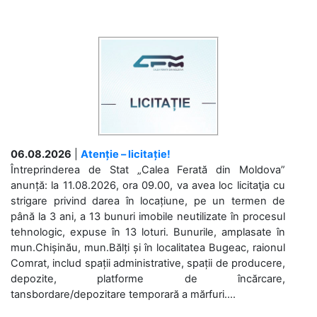
06.08.2026
|
Atenție – licitație!
Întreprinderea de Stat „Calea Ferată din Moldova”
anunță: la 11.08.2026, ora 09.00, va avea loc licitaţia cu
strigare privind darea în locațiune, pe un termen de
până la 3 ani, a 13 bunuri imobile neutilizate în procesul
tehnologic, expuse în 13 loturi. Bunurile, amplasate în
mun.Chișinău, mun.Bălți și în localitatea Bugeac, raionul
Comrat, includ spații administrative, spații de producere,
depozite, platforme de încărcare,
tansbordare/depozitare temporară a mărfuri....