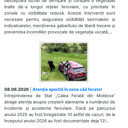
desfășoară lucrări de defrișare și curățare a vegetației
înalte de-a lungul rețelei feroviare, cu prioritate în
zonele cu vizibilitate redusă. Aceste intervenții sunt
necesare pentru asigurarea vizibilității semnalelor și
indicatoarelor, menținerea gabaritului de liberă trecere și
prevenirea incendiilor provocate de vegetația uscată....
08.06.2026
|
Atenție sporită în zona căii ferate!
Întreprinderea de Stat „Calea Ferată din Moldova”
atrage atenția asupra creșterii alarmante a numărului de
incidente și accidente feroviare. Dacă pe parcursul
anului 2025 au fost înregistrate 10 astfel de cazuri, de la
începutul anului 2026 au fost documentate deja 12!...