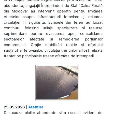
În condițiile meteorologice dificile provocate de ploile
abundente, angajații Întreprinderii de Stat “Calea Ferată
din Moldova” au intervenit operativ pentru limitarea
efectelor asupra infrastructurii feroviare și reluarea
circulației în siguranță. Echipele din teren au lucrat
continuu, folosind utilaje specializate și resurse
suplimentare pentru evacuarea apei, consolidarea
sectoarelor afectate și remedierea porțiunilor
compromise. Grație mobilizării rapide și efortului
susținut al feroviarilor, circulația trenurilor a fost reluată
treptat pe principalele trasee afectate de intemperii. ...
25.05.2026
|
Atenție!
Din cauza ploilor abundente și a riscului evident de