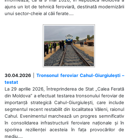
informează, că la 9 mai 2026, în Republica Moldova a
ajuns un lot de tehnică feroviară, destinată modernizării
unui sector-cheie al căii ferate....
30.04.2026
|
Tronsonul feroviar Cahul-Giurgiulești –
testat
La 29 aprilie 2026, Întreprinderea de Stat „Calea Ferată
din Moldova” a efectuat testarea tronsonului feroviar de
importanță strategică Cahul-Giurgiulești, care include
segmentul recent restabilit din localitatea Văleni, raionul
Cahul. Evenimentul marchează un progres semnificativ
în consolidarea infrastructurii feroviare naționale și în
sporirea rezilienței acesteia în fața provocărilor de
mediu....