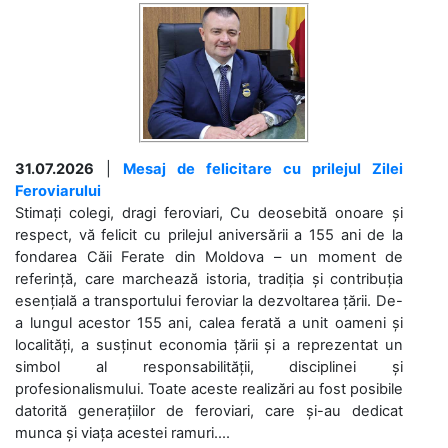
31.07.2026
|
Mesaj de felicitare cu prilejul Zilei
Feroviarului
Stimați colegi, dragi feroviari, Cu deosebită onoare și
respect, vă felicit cu prilejul aniversării a 155 ani de la
fondarea Căii Ferate din Moldova – un moment de
referință, care marchează istoria, tradiția și contribuția
esențială a transportului feroviar la dezvoltarea țării. De-
a lungul acestor 155 ani, calea ferată a unit oameni și
localități, a susținut economia țării și a reprezentat un
simbol al responsabilității, disciplinei și
profesionalismului. Toate aceste realizări au fost posibile
datorită generațiilor de feroviari, care și-au dedicat
munca și viața acestei ramuri....