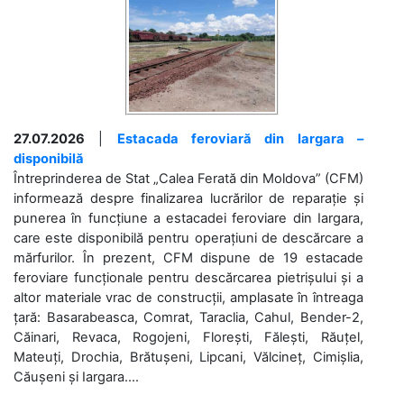
27.07.2026
|
Estacada feroviară din Iargara –
disponibilă
Întreprinderea de Stat „Calea Ferată din Moldova” (CFM)
informează despre finalizarea lucrărilor de reparație și
punerea în funcțiune a estacadei feroviare din Iargara,
care este disponibilă pentru operațiuni de descărcare a
mărfurilor. În prezent, CFM dispune de 19 estacade
feroviare funcționale pentru descărcarea pietrișului și a
altor materiale vrac de construcții, amplasate în întreaga
țară: Basarabeasca, Comrat, Taraclia, Cahul, Bender-2,
Căinari, Revaca, Rogojeni, Florești, Fălești, Răuțel,
Mateuți, Drochia, Brătușeni, Lipcani, Vălcineț, Cimișlia,
Căușeni și Iargara....