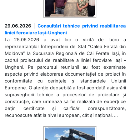
29.06.2026
|
Consultări tehnice privind reabilitarea
liniei feroviare Iași-Ungheni
La 25.06.2026 a avut loc o vizită de lucru a
reprezentanților Întreprinderii de Stat ”Calea Ferată din
Moldova” la Sucursala Regională de Căi Ferate Iași, în
cadrul proiectului de reabilitare a liniei feroviare Iași –
Ungheni. Pe parcursul reuniunii au fost examinate
aspecte privind elaborarea documentației de proiect în
conformitate cu cerințele și standardele Uniunii
Europene. O atenție deosebită a fost acordată asigurării
supravegherii tehnice a proceselor de proiectare și
construcție, care urmează să fie realizată de experți ce
dețin certificate și calificări corespunzătoare,
recunoscute atât la nivel european, cât și național. ...