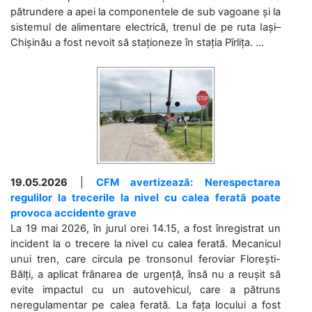
pătrundere a apei la componentele de sub vagoane și la
sistemul de alimentare electrică, trenul de pe ruta Iași–
Chișinău a fost nevoit să staționeze în stația Pîrlița. ...
19.05.2026
|
CFM avertizează: Nerespectarea
regulilor la trecerile la nivel cu calea ferată poate
provoca accidente grave
La 19 mai 2026, în jurul orei 14.15, a fost înregistrat un
incident la o trecere la nivel cu calea ferată. Mecanicul
unui tren, care circula pe tronsonul feroviar Florești-
Bălți, a aplicat frânarea de urgență, însă nu a reușit să
evite impactul cu un autovehicul, care a pătruns
neregulamentar pe calea ferată. La fața locului a fost