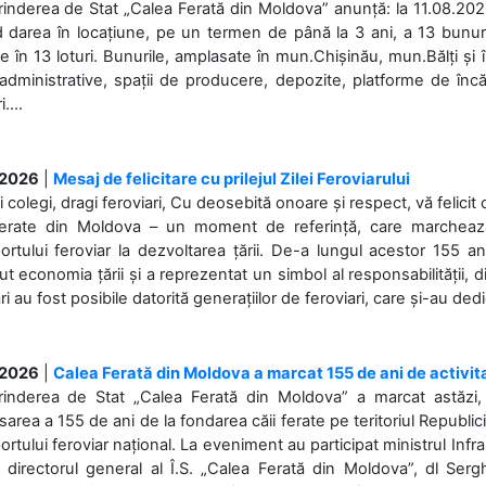
rinderea de Stat „Calea Ferată din Moldova” anunță: la 11.08.2026,
d darea în locațiune, pe un termen de până la 3 ani, a 13 bunuri
 în 13 loturi. Bunurile, amplasate în mun.Chișinău, mun.Bălți și 
 administrative, spații de producere, depozite, platforme de în
....
.2026
|
Mesaj de felicitare cu prilejul Zilei Feroviarului
i colegi, dragi feroviari, Cu deosebită onoare și respect, vă felicit 
Ferate din Moldova – un moment de referință, care marchează is
ortului feroviar la dezvoltarea țării. De-a lungul acestor 155 ani
ut economia țării și a reprezentat un simbol al responsabilității, d
ări au fost posibile datorită generațiilor de feroviari, care și-au ded
.2026
|
Calea Ferată din Moldova a marcat 155 de ani de activit
prinderea de Stat „Calea Ferată din Moldova” a marcat astăzi, 
sarea a 155 de ani de la fondarea căii ferate pe teritoriul Republi
ortului feroviar național. La eveniment au participat ministrul Infras
 directorul general al Î.S. „Calea Ferată din Moldova”, dl Serghe