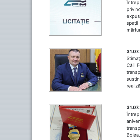
Întrep
privin
expuse
spații
mărfuri
31.07
Stimaț
Căii 
transp
susțin
realiz
31.07
Între
aniver
transp
Bolea,