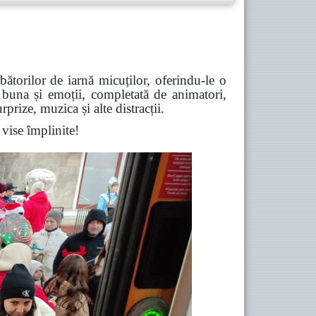
torilor de iarnă micuților, oferindu-le o
 buna și emoții, completată de animatori,
prize, muzica și alte distracții.
 vise împlinite!