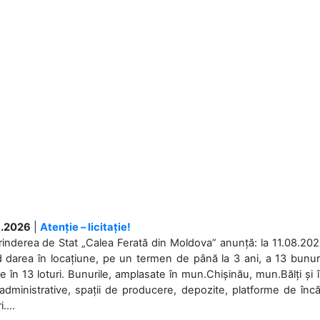
.2026
|
Atenție – licitație!
rinderea de Stat „Calea Ferată din Moldova” anunță: la 11.08.2026,
d darea în locațiune, pe un termen de până la 3 ani, a 13 bunuri
 în 13 loturi. Bunurile, amplasate în mun.Chișinău, mun.Bălți și 
 administrative, spații de producere, depozite, platforme de în
....