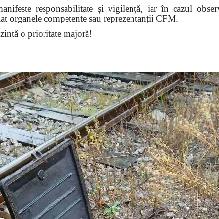
nifeste responsabilitate și vigilență, iar în cazul obser
diat organele competente sau reprezentanții CFM.
ezintă o prioritate majoră!