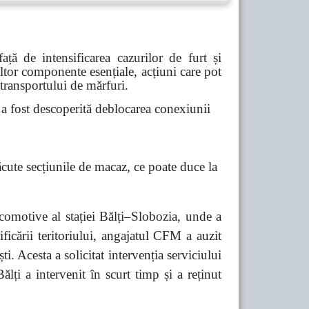
ă de intensificarea cazurilor de furt și
 altor componente esențiale, acțiuni care pot
 transportului de mărfuri.
 fost descoperită deblocarea conexiunii
ăcute secțiunile de macaz, ce poate duce la
comotive al stației Bălți–Slobozia, unde a
ficării teritoriului, angajatul CFM a auzit
 Acesta a solicitat intervenția serviciului
lți a intervenit în scurt timp și a reținut