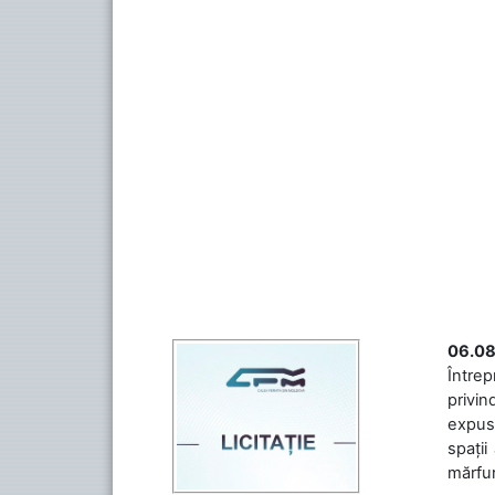
06.08
Întrep
privin
expuse
spații
mărfuri