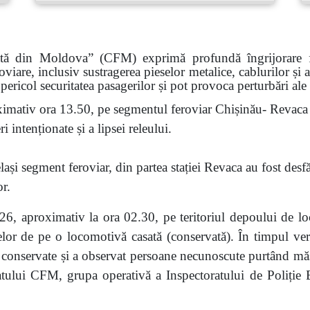
ată din Moldova” (CFM) exprimă profundă îngrijorare faț
roviare, inclusiv sustragerea pieselor metalice, cablurilor și
pericol securitatea pasagerilor și pot provoca perturbări ale
imativ ora 13.50, pe segmentul feroviar Chișinău- Revaca a
 intenționate și a lipsei releului.
ași segment feroviar, din partea stației Revaca au fost desf
or.
6, aproximativ la ora 02.30, pe teritoriul depoului de lo
eselor de pe o locomotivă casată (conservată). În timpul veri
nservate și a observat persoane necunoscute purtând măști.
atului CFM, grupa operativă a Inspectoratului de Poliție Bă