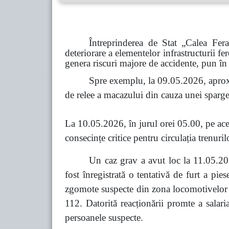
Întreprinderea de Stat „Calea Fer
deteriorare a elementelor infrastructurii fe
genera riscuri majore de accidente, pun în 
Spre exemplu, la 09.05.2026, aprox
de relee a macazului din cauza unei spargeri
La 10.05.2026, în jurul orei 05.00, pe acel
consecințe critice pentru circulația trenuril
Un caz grav a avut loc la 11.05.202
fost înregistrată o tentativă de furt a pi
zgomote suspecte din zona locomotivelor co
112. Datorită reacționării promte a salari
persoanele suspecte.