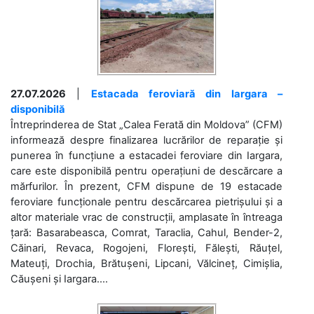
27.07.2026
|
Estacada feroviară din Iargara –
disponibilă
Întreprinderea de Stat „Calea Ferată din Moldova” (CFM)
informează despre finalizarea lucrărilor de reparație și
punerea în funcțiune a estacadei feroviare din Iargara,
care este disponibilă pentru operațiuni de descărcare a
mărfurilor. În prezent, CFM dispune de 19 estacade
feroviare funcționale pentru descărcarea pietrișului și a
altor materiale vrac de construcții, amplasate în întreaga
țară: Basarabeasca, Comrat, Taraclia, Cahul, Bender-2,
Căinari, Revaca, Rogojeni, Florești, Fălești, Răuțel,
Mateuți, Drochia, Brătușeni, Lipcani, Vălcineț, Cimișlia,
Căușeni și Iargara....