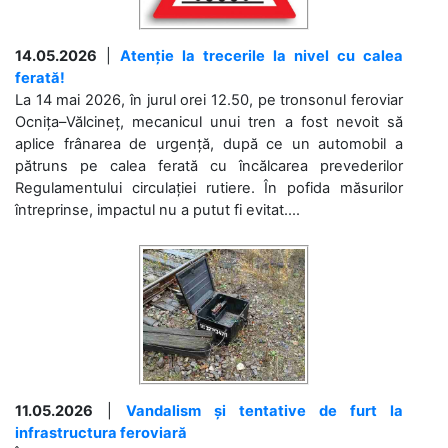
14.05.2026
|
Atenție la trecerile la nivel cu calea
ferată!
La 14 mai 2026, în jurul orei 12.50, pe tronsonul feroviar
Ocnița–Vălcineț, mecanicul unui tren a fost nevoit să
aplice frânarea de urgență, după ce un automobil a
pătruns pe calea ferată cu încălcarea prevederilor
Regulamentului circulației rutiere. În pofida măsurilor
întreprinse, impactul nu a putut fi evitat....
11.05.2026
|
Vandalism și tentative de furt la
infrastructura feroviară