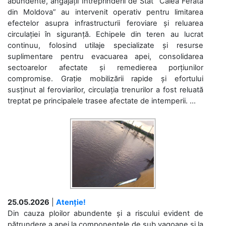
abundente, angajații Întreprinderii de Stat “Calea Ferată
din Moldova” au intervenit operativ pentru limitarea
efectelor asupra infrastructurii feroviare și reluarea
circulației în siguranță. Echipele din teren au lucrat
continuu, folosind utilaje specializate și resurse
suplimentare pentru evacuarea apei, consolidarea
sectoarelor afectate și remedierea porțiunilor
compromise. Grație mobilizării rapide și efortului
susținut al feroviarilor, circulația trenurilor a fost reluată
treptat pe principalele trasee afectate de intemperii. ...
25.05.2026
|
Atenție!
Din cauza ploilor abundente și a riscului evident de
pătrundere a apei la componentele de sub vagoane și la