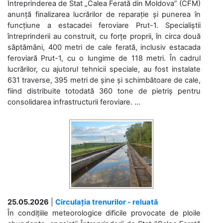
Întreprinderea de Stat „Calea Ferată din Moldova” (CFM)
anunță finalizarea lucrărilor de reparație și punerea în
funcțiune a estacadei feroviare Prut-1. Specialiștii
întreprinderii au construit, cu forțe proprii, în circa două
săptămâni, 400 metri de cale ferată, inclusiv estacada
feroviară Prut-1, cu o lungime de 118 metri. În cadrul
lucrărilor, cu ajutorul tehnicii speciale, au fost instalate
631 traverse, 395 metri de șine și schimbătoare de cale,
fiind distribuite totodată 360 tone de pietriș pentru
consolidarea infrastructurii feroviare. ...
25.05.2026
|
Circulația trenurilor - reluată
În condițiile meteorologice dificile provocate de ploile