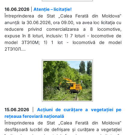
16.06.2026
|
Atenție – licitație!
Întreprinderea de Stat „Calea Ferată din Moldova”
anunță: la 30.06.2026, ora 09.00, va avea loc licitaţia cu
reducere privind comercializarea a 8 locomotive,
expuse în 8 loturi, inclusiv: 1) 7 loturi - locomotive de
model 3ТЭ10М; 1) 1 lot - locomotivă de model
2ТЭ10Л....
15.06.2026
|
Acțiuni de curățare a vegetației pe
rețeaua feroviară națională
Întreprinderea de Stat „Calea Ferată din Moldova”
desfășoară lucrări de defrișare și curățare a vegetației