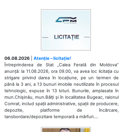
06.08.2026
|
Atenție – licitație!
Întreprinderea de Stat „Calea Ferată din Moldova”
anunță: la 11.08.2026, ora 09.00, va avea loc licitaţia cu
strigare privind darea în locațiune, pe un termen de
până la 3 ani, a 13 bunuri imobile neutilizate în procesul
tehnologic, expuse în 13 loturi. Bunurile, amplasate în
mun.Chișinău, mun.Bălți și în localitatea Bugeac, raionul
Comrat, includ spații administrative, spații de producere,
depozite, platforme de încărcare,
tansbordare/depozitare temporară a mărfuri....