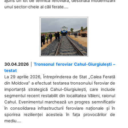
ajuns un lot de tehnică feroviară, destinată modernizării
unui sector-cheie al căii ferate....
30.04.2026
|
Tronsonul feroviar Cahul-Giurgiulești –
testat
La 29 aprilie 2026, Întreprinderea de Stat „Calea Ferată
din Moldova” a efectuat testarea tronsonului feroviar de
importanță strategică Cahul-Giurgiulești, care include
segmentul recent restabilit din localitatea Văleni, raionul
Cahul. Evenimentul marchează un progres semnificativ
în consolidarea infrastructurii feroviare naționale și în
sporirea rezilienței acesteia în fața provocărilor de
mediu....