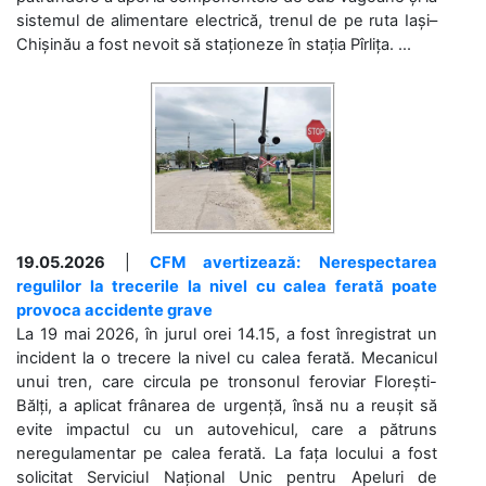
sistemul de alimentare electrică, trenul de pe ruta Iași–
Chișinău a fost nevoit să staționeze în stația Pîrlița. ...
19.05.2026
|
CFM avertizează: Nerespectarea
regulilor la trecerile la nivel cu calea ferată poate
provoca accidente grave
La 19 mai 2026, în jurul orei 14.15, a fost înregistrat un
incident la o trecere la nivel cu calea ferată. Mecanicul
unui tren, care circula pe tronsonul feroviar Florești-
Bălți, a aplicat frânarea de urgență, însă nu a reușit să
evite impactul cu un autovehicul, care a pătruns
neregulamentar pe calea ferată. La fața locului a fost
solicitat Serviciul Național Unic pentru Apeluri de