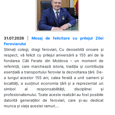
31.07.2026
|
Mesaj de felicitare cu prilejul Zilei
Feroviarului
Stimați colegi, dragi feroviari, Cu deosebită onoare și
respect, vă felicit cu prilejul aniversării a 155 ani de la
fondarea Căii Ferate din Moldova – un moment de
referință, care marchează istoria, tradiția și contribuția
esențială a transportului feroviar la dezvoltarea țării. De-
a lungul acestor 155 ani, calea ferată a unit oameni și
localități, a susținut economia țării și a reprezentat un
simbol al responsabilității, disciplinei și
profesionalismului. Toate aceste realizări au fost posibile
datorită generațiilor de feroviari, care și-au dedicat
munca și viața acestei ramuri....