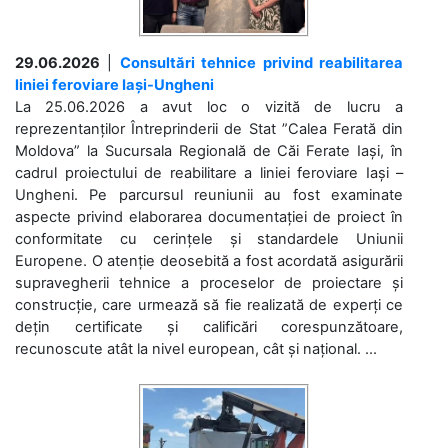
29.06.2026
|
Consultări tehnice privind reabilitarea
liniei feroviare Iași-Ungheni
La 25.06.2026 a avut loc o vizită de lucru a
reprezentanților Întreprinderii de Stat ”Calea Ferată din
Moldova” la Sucursala Regională de Căi Ferate Iași, în
cadrul proiectului de reabilitare a liniei feroviare Iași –
Ungheni. Pe parcursul reuniunii au fost examinate
aspecte privind elaborarea documentației de proiect în
conformitate cu cerințele și standardele Uniunii
Europene. O atenție deosebită a fost acordată asigurării
supravegherii tehnice a proceselor de proiectare și
construcție, care urmează să fie realizată de experți ce
dețin certificate și calificări corespunzătoare,
recunoscute atât la nivel european, cât și național. ...