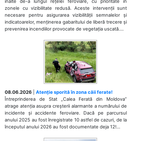
înalte de-a lungul rețelei feroviare, cu prioritate în
zonele cu vizibilitate redusă. Aceste intervenții sunt
necesare pentru asigurarea vizibilității semnalelor și
indicatoarelor, menținerea gabaritului de liberă trecere și
prevenirea incendiilor provocate de vegetația uscată....
08.06.2026
|
Atenție sporită în zona căii ferate!
Întreprinderea de Stat „Calea Ferată din Moldova”
atrage atenția asupra creșterii alarmante a numărului de
incidente și accidente feroviare. Dacă pe parcursul
anului 2025 au fost înregistrate 10 astfel de cazuri, de la
începutul anului 2026 au fost documentate deja 12!...