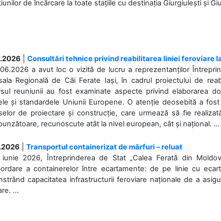
iunilor de încărcare la toate stațiile cu destinația Giurgiulești și Giu
.2026
|
Consultări tehnice privind reabilitarea liniei feroviare 
06.2026 a avut loc o vizită de lucru a reprezentanților Întrepri
ala Regională de Căi Ferate Iași, în cadrul proiectului de reabi
rsul reuniunii au fost examinate aspecte privind elaborarea d
ele și standardele Uniunii Europene. O atenție deosebită a fost 
elor de proiectare și construcție, care urmează să fie realizată 
unzătoare, recunoscute atât la nivel european, cât și național. ...
.2026
|
Transportul containerizat de mărfuri – reluat
 iunie 2026, Întreprinderea de Stat „Calea Ferată din Moldo
bordare a containerelor între ecartamente: de pe linie cu ecar
trând capacitatea infrastructurii feroviare naționale de a asigur
re. ...