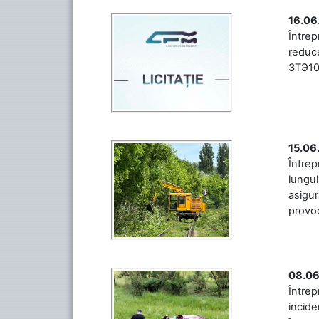
16.06
Între
reduce
3ТЭ10М
15.06
Întrep
lungul
asigur
provoc
08.06
Între
incide