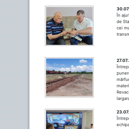
30.07
În aju
de Sta
cei ma
transm
27.07
Întrep
punere
mărfur
materi
Revaca
Iargara
23.07
Întrep
echipa