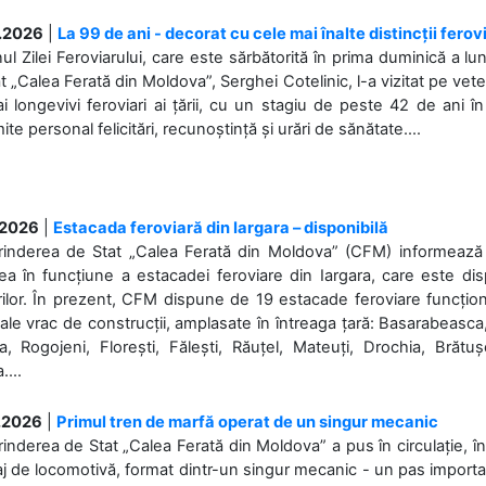
.2026
|
La 99 de ani - decorat cu cele mai înalte distincții ferov
nul Zilei Feroviarului, care este sărbătorită în prima duminică a lun
t „Calea Ferată din Moldova”, Serghei Cotelinic, l-a vizitat pe ve
i longevivi feroviari ai țării, cu un stagiu de peste 42 de ani î
ite personal felicitări, recunoștință și urări de sănătate....
.2026
|
Estacada feroviară din Iargara – disponibilă
rinderea de Stat „Calea Ferată din Moldova” (CFM) informează de
a în funcțiune a estacadei feroviare din Iargara, care este di
ilor. În prezent, CFM dispune de 19 estacade feroviare funcționa
ale vrac de construcții, amplasate în întreaga țară: Basarabeasca
, Rogojeni, Florești, Fălești, Răuțel, Mateuți, Drochia, Brătușe
....
.2026
|
Primul tren de marfă operat de un singur mecanic
rinderea de Stat „Calea Ferată din Moldova” a pus în circulație, 
j de locomotivă, format dintr-un singur mecanic - un pas important