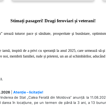
Stimați pasageri! Dragi feroviari și veterani!
urează tuturor pace și sănătate, prosperitate şi bunăstare, optimism, l
 iarnă, inspiră de a privi cu speranță la anul 2025, care urmează să-şi 
e noi, membrii familiei, rude și prieteni,
un an al schimbărilor, aducând st
CFM Serghei TOMȘA
.2026
|
Atenție – licitație!
rinderea de Stat „Calea Ferată din Moldova” anunță: la 11.08.2026,
d darea în locațiune, pe un termen de până la 3 ani, a 13 bunuri