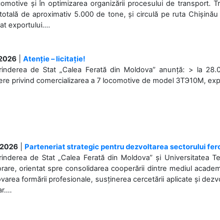
omotive și în optimizarea organizării procesului de transport.
otală de aproximativ 5.000 de tone, și circulă pe ruta Chișinău
at exportului....
.2026
|
Atenție – licitație!
rinderea de Stat „Calea Ferată din Moldova” anunță: > la 28.07
re privind comercializarea a 7 locomotive de model 3ТЭ10М, expuse
.2026
|
Parteneriat strategic pentru dezvoltarea sectorului fer
prinderea de Stat „Calea Ferată din Moldova” și Universitatea 
rare, orientat spre consolidarea cooperării dintre mediul academi
area formării profesionale, susținerea cercetării aplicate și dez
r....