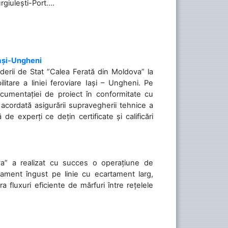
rgiulești-Port....
Iași-Ungheni
nderii de Stat ”Calea Ferată din Moldova” la
litare a liniei feroviare Iași – Ungheni. Pe
ocumentației de proiect în conformitate cu
acordată asigurării supravegherii tehnice a
de experți ce dețin certificate și calificări
va” a realizat cu succes o operațiune de
tament îngust pe linie cu ecartament larg,
a fluxuri eficiente de mărfuri între rețelele