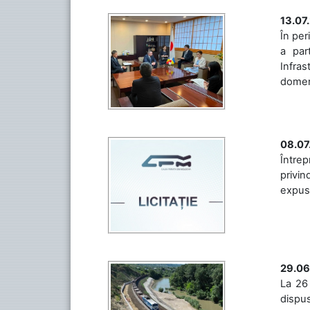
13.07
În per
a par
Infras
domeniu
08.07
Întrep
privin
expuse 
29.06
La 26 
dispus