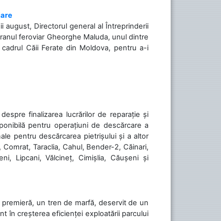
iare
ii august, Directorul general al Întreprinderii
teranul feroviar Gheorghe Maluda, unul dintre
n cadrul Căii Ferate din Moldova, pentru a-i
spre finalizarea lucrărilor de reparație și
sponibilă pentru operațiuni de descărcare a
le pentru descărcarea pietrișului și a altor
, Comrat, Taraclia, Cahul, Bender-2, Căinari,
ni, Lipcani, Vălcineț, Cimișlia, Căușeni și
în premieră, un tren de marfă, deservit de un
 în creșterea eficienței exploatării parcului