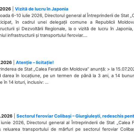
.2026
|
Vizită de lucru în Japonia
ioada 6-10 iulie 2026, Directorul general al Întreprinderii de Stat 
ticipat, în cadrul unei delegații comune a Republicii Moldova
tructurii și Dezvoltării Regionale, la o vizită de lucru în Japonia,
l infrastructurii și transportului feroviar....
.2026
|
Atenție – licitație!
rinderea de Stat „Calea Ferată din Moldova” anunță: > la 15.07.2026
d darea în locațiune, pe un termen de până la 3 ani, a 14 bunuri
în 14 loturi, inclusiv: ...
.2026
|
Sectorul feroviar Colibași – Giurgiulești, redeschis pent
iunie 2026, Directorul general al Întreprinderii de Stat „Calea 
 reluarea transportului de mărfuri pe sectorul feroviar Coliba