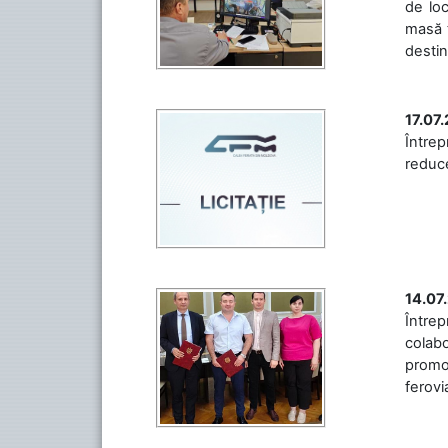
de loc
masă t
destin
17.07
Întrep
reduce
14.07
Între
colabo
promov
ferovia