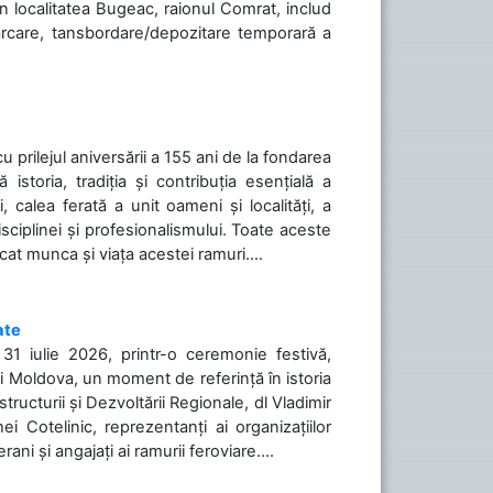
în localitatea Bugeac, raionul Comrat, includ
cărcare, tansbordare/depozitare temporară a
cu prilejul aniversării a 155 ani de la fondarea
toria, tradiția și contribuția esențială a
, calea ferată a unit oameni și localități, a
isciplinei și profesionalismului. Toate aceste
icat munca și viața acestei ramuri....
ate
31 iulie 2026, printr-o ceremonie festivă,
cii Moldova, un moment de referință în istoria
tructurii și Dezvoltării Regionale, dl Vladimir
i Cotelinic, reprezentanți ai organizațiilor
ani și angajați ai ramurii feroviare....