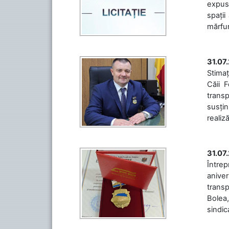
expuse
spații
mărfuri
31.07
Stimaț
Căii 
transp
susțin
realiz
31.07
Între
aniver
transp
Bolea,
sindic