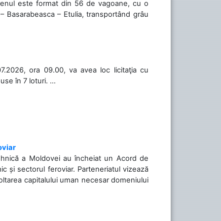
 Trenul este format din 56 de vagoane, cu o
 – Basarabeasca – Etulia, transportând grâu
.2026, ora 09.00, va avea loc licitaţia cu
 în 7 loturi. ...
oviar
Tehnică a Moldovei au încheiat un Acord de
c și sectorul feroviar. Parteneriatul vizează
voltarea capitalului uman necesar domeniului