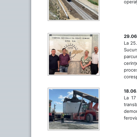
operaț
29.06
La 25.
Sucurs
parcu
cerinț
proces
coresp
18.06
La 17
trans
demons
ferovia