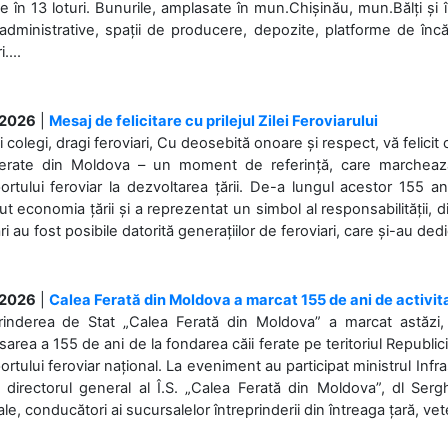
 în 13 loturi. Bunurile, amplasate în mun.Chișinău, mun.Bălți și 
 administrative, spații de producere, depozite, platforme de în
....
.2026
|
Mesaj de felicitare cu prilejul Zilei Feroviarului
i colegi, dragi feroviari, Cu deosebită onoare și respect, vă felicit 
Ferate din Moldova – un moment de referință, care marchează is
ortului feroviar la dezvoltarea țării. De-a lungul acestor 155 ani
ut economia țării și a reprezentat un simbol al responsabilității, d
ări au fost posibile datorită generațiilor de feroviari, care și-au ded
.2026
|
Calea Ferată din Moldova a marcat 155 de ani de activit
prinderea de Stat „Calea Ferată din Moldova” a marcat astăzi, 
sarea a 155 de ani de la fondarea căii ferate pe teritoriul Republi
ortului feroviar național. La eveniment au participat ministrul Infras
 directorul general al Î.S. „Calea Ferată din Moldova”, dl Serghe
ale, conducători ai sucursalelor întreprinderii din întreaga țară, veter