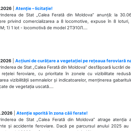
.2026
|
Atenție – licitație!
prinderea de Stat „Calea Ferată din Moldova” anunță: la 30.06
re privind comercializarea a 8 locomotive, expuse în 8 loturi, 
; 1) 1 lot - locomotivă de model 2ТЭ10Л....
.2026
|
Acțiuni de curățare a vegetației pe rețeaua feroviară n
rinderea de Stat „Calea Ferată din Moldova” desfășoară lucrări de d
 rețelei feroviare, cu prioritate în zonele cu vizibilitate redu
area vizibilității semnalelor și indicatoarelor, menținerea gabaritul
ate de vegetația uscată....
.2026
|
Atenție sporită în zona căii ferate!
prinderea de Stat „Calea Ferată din Moldova” atrage atenția 
nte și accidente feroviare. Dacă pe parcursul anului 2025 au f